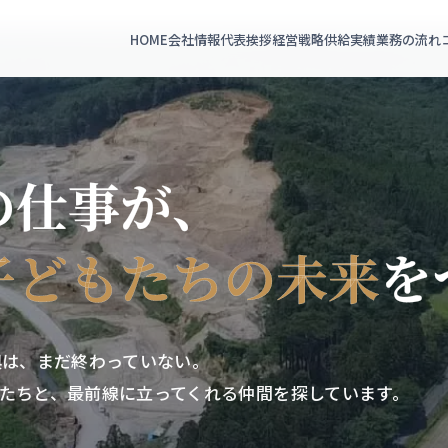
HOME
会社情報
代表挨拶
経営戦略
供給実績
業務の流れ
の仕事が、
子どもたちの未来
を
興は、まだ終わっていない。
たちと、最前線に立ってくれる仲間を探しています。