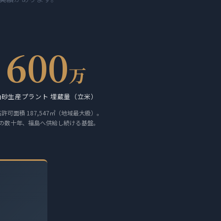
。
600
万
山砂生産プラント 埋蔵量（立米）
許可面積 187,547㎡（地域最大級）。
の数十年、福島へ供給し続ける基盤。