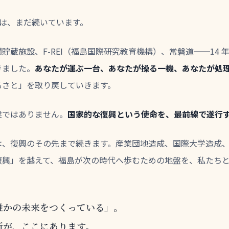
復興は、まだ続いています。
蔵施設、F-REI（福島国際研究教育機構）、常磐道──14 年で
きました。
あなたが運ぶ一台、あなたが操る一機、あなたが処
るさと」を取り戻していきます。
業ではありません。
国家的な復興という使命を、最前線で遂行
は、復興のその先まで続きます。産業団地造成、国際大学造成
復興」を越えて、福島が次の時代へ歩むための地盤を、私たち
誰かの未来をつくっている」。
所が、ここにあります。